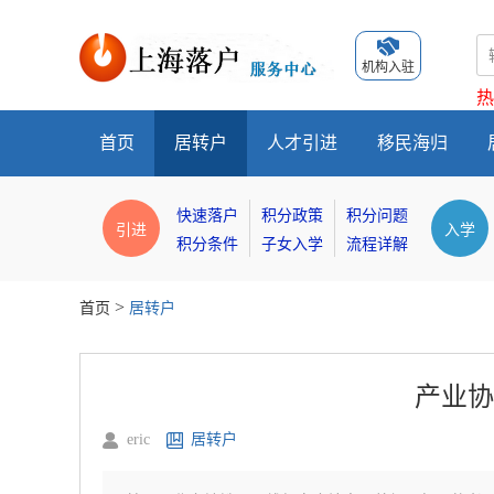
机构入驻
热
首页
居转户
人才引进
移民海归
快速落户
积分政策
积分问题
引进
入学
积分条件
子女入学
流程详解
>
首页
居转户
产业协
eric
居转户