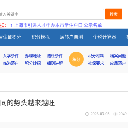
搜索
搜：
1
上海市引进人才申办本市常住户口
公示名单
居住证积分
积分模拟
居转户自测
个税计算器
入学条件
办理地址
随迁条件
积分材料
档案问题
积分
临港落户
积分妙招
细则讲解
社保要求
应届落户
同的势头越来越旺
2026-03-03
204