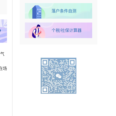
香气
在场