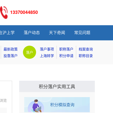
13370044850
在沪上学
落户动态
天下奇闻
常见问题
最新政策
落户事项
职称落户
档案查询
落户
投靠落户
上海转学
积分申请
职称目录
积分落户实用工具
9 浏览