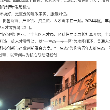
00多名。园区还定下目标：到2030年，集聚1万名创新人才、培育
南的创新“发动机”。
环境好，更重要的是政策实、服务到位。
条”，把创新链、产业链、资金链、人才链串在一起。2024年底，丰
雄人才零界湾”项目。
才安心创新创业。”丰台区人才局、区科信局副局长杜鑫介绍，丰
打造丰雄人才零界湾，以“一生态一带一区”为功能闭环，贯通人
科技创新与产业创新融合力度。“一生态”为构筑青年友好生态，
青创带，以青创村为核心联动沿线创