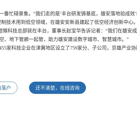
番忙碌景象。“我们走的是‘丰台研发铸基底，雄安落地验成效’
控制技术用到低空领域，在雄安安新县建起了低空经济创新中心
。憨猴科技总部就在丰台，董事长赵宝华告诉记者：“我们在雄安
低空、地下管廊一起管，助力雄安建设数字城市、智慧城市。”
55家科技企业在津冀地区设立了759家分、子公司，京雄产业协
请落户
还不清楚，在线咨询