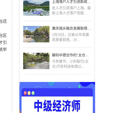
上海落户人才引进新政策2023最新细则，人才引进落
走人才引进落户上海，最
新上海人才落户流程...
台还
重庆城乡融合发展取得新成效
2月28日，记者从市发展
台区
改革委获悉，20...
才引
筑牢
解码中德合作的“太仓样本”
今年春节，小科智行(太
仓)汽车科技有限公...