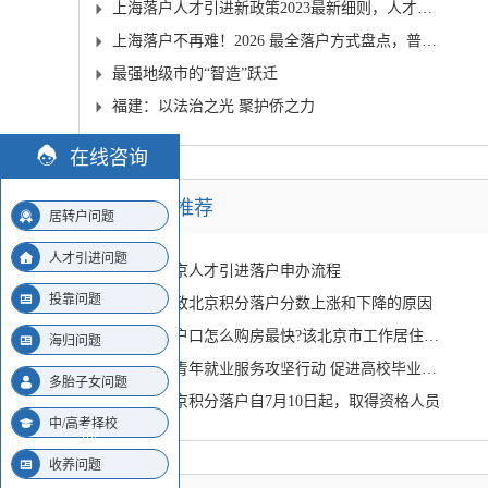
上海落户人才引进新政策2023最新细则，人才引进落
上海落户不再难！2026 最全落户方式盘点，普通人
最强地级市的“智造”跃迁
福建：以法治之光 聚护侨之力
在线咨询
北京落户推荐
居转户问题
人才引进问题
2024年北京人才引进落户申办流程
投靠问题
近几年导致北京积分落户分数上涨和下降的原因
北京没有户口怎么购房最快?该北京市工作居住证发挥作
海归问题
北京启动青年就业服务攻坚行动 促进高校毕业生就业
多胎子女问题
2023年北京积分落户自7月10日起，取得资格人员
中/高考择校
收养问题