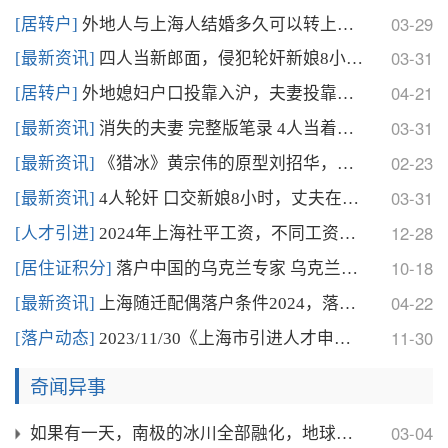
03-29
[居转户]
外地人与上海人结婚多久可以转上海户口？2024上海
03-31
[最新资讯]
四人当新郎面，侵犯轮奸新娘8小时，事后残忍将二人杀
04-21
[居转户]
外地媳妇户口投靠入沪，夫妻投靠落户政策讲解
03-31
[最新资讯]
消失的夫妻 完整版笔录 4人当着丈夫口交 轮奸新娘
02-23
[最新资讯]
《猎冰》黄宗伟的原型刘招华，制造数十吨冰毒，一年产
03-31
[最新资讯]
4人轮奸 口交新娘8小时，丈夫在门口目睹全程，细节
12-28
[人才引进]
2024年上海社平工资，不同工资如何选择落户上海方
10-18
[居住证积分]
落户中国的乌克兰专家 乌克兰专家在中国定居
04-22
[最新资讯]
上海随迁配偶落户条件2024，落户放宽后，仅需要这
11-30
[落户动态]
2023/11/30《上海市引进人才申办本市常住户
奇闻异事
03-04
如果有一天，南极的冰川全部融化，地球上会发生什么？