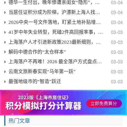
03-04
德华一生付出，晚年惨遭亲闺女“隐形”，丁小样背后藏
03-04
当居住证积分成为阶梯，沪漂新上海人找到了户口平替
03-04
2026中央一号文件落地，盯紧土地补贴增收，农民日
03-03
41岁中年失业转型，死磕2件高回报率事，年入百万，
03-03
上海落户人才引进新政策2023最新细则，人才引进落
03-03
解码中德合作的“太仓样本”
03-03
上海落户不再难！2026 最全落户方式盘点，普通人
03-03
云南文旅新春实现“马年第一跃”
03-03
最强地级市的“智造”跃迁
热门文章