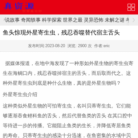
传说故事
奇闻轶事
科学探索
世界之最
灵异恐怖
未解之谜
考古
鱼头惊现外星寄生虫，残忍吞噬替代宿主舌头
发布时间:
2023-08-20
浏览:
2900 次 作者:eric
据媒体报道，在地中海发现了一种形如外星生物的寄生虫寄
生在海鲷口内，残忍吞噬掉宿主的舌头，而后取而代之。这
种外星寄生虫到底是种什么生物，真的是外星生物吗？
外星寄生虫介绍
这种类似外星生物的可怕寄生虫，名叫贝蒂寄生虫。它们能
够逐渐吞食鲤科鱼的舌头，然后代替鱼类的舌头 在其口腔中
等待进一步的传播。它能阻止鱼类的生长，并降低寄居鱼类
的寿命。贝蒂寄生虫的感染十分迅速，在鱼密集的水域中贝