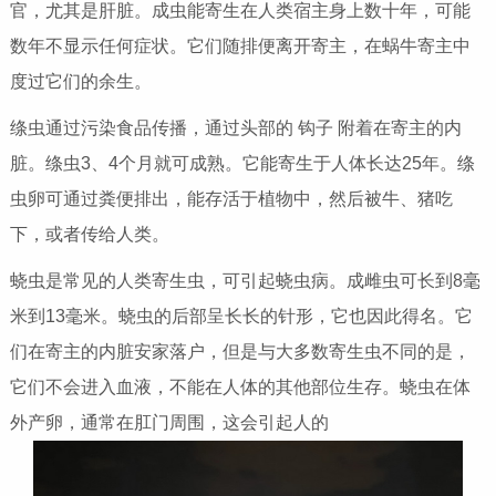
官，尤其是肝脏。成虫能寄生在人类宿主身上数十年，可能
数年不显示任何症状。它们随排便离开寄主，在蜗牛寄主中
度过它们的余生。
绦虫通过污染食品传播，通过头部的 钩子 附着在寄主的内
脏。绦虫3、4个月就可成熟。它能寄生于人体长达25年。绦
虫卵可通过粪便排出，能存活于植物中，然后被牛、猪吃
下，或者传给人类。
蛲虫是常见的人类寄生虫，可引起蛲虫病。成雌虫可长到8毫
米到13毫米。蛲虫的后部呈长长的针形，它也因此得名。它
们在寄主的内脏安家落户，但是与大多数寄生虫不同的是，
它们不会进入血液，不能在人体的其他部位生存。蛲虫在体
外产卵，通常在肛门周围，这会引起人的