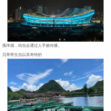
搔痒感，幼虫会通过人手挠传播。
贝蒂寄生虫以其奇特的