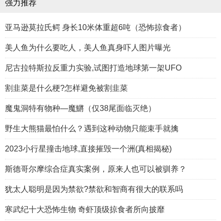
强力推荐
亚马逊莫拉氏鳄 身长10米体重超6吨（恐怖掠食者）
美人鱼为什么要吃人，美人鱼真身吓人图片曝光
尼古拉特斯拉反重力实验,试图打造地球第一架UFO
割韭菜是什么梗?怎样避免被割韭菜
魔鬼洞特有物种—魔鱂（仅38尾面临灭绝）
野生大熊猫最怕什么？遇到这种动物只能束手就擒
2023小行星撞击地球,直接摧毁一个洲(真相揭秘)
斯德哥尔摩综合症真实案例，原来人也可以被驯养？
犹太人聪明是因为禁欲?禁欲和智商有很大的联系吗
寒武纪十大恐怖生物 奇虾顶级掠食者所向披靡