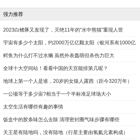
强力推荐
2023白鳍豚又发现了，灭绝11年的“水中熊猫”重现人世
宇宙有多少个太阳，约2000万亿亿颗太阳（银河系有1000亿
鳄鱼为什么打不过水獭 虽然外表蠢萌但杀伤力巨大
全球十大空间站！看看中国的天宫能排第几呢？
地球上第一个人是谁，20岁的女猿人露西（距今320万年）
一公顷等于多少亩?相当于一个半标准足球场大小
太空生活有哪些有趣的事情
饭盒中的胶条味怎么去除 清理密封圈气味步骤有哪些
天王星有陆地吗，没有陆地（行星主要由氢氦元素构成）