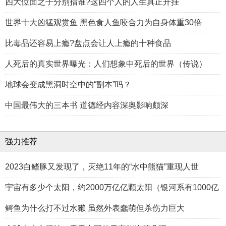
四大位面之子分别指谁?这四个人的人生真正开挂
世界十大凶猛观赏鱼 黑色食人鱼咬合力为自身体重30倍
比毒品还容易上瘾?盘点会让人上瘾的十种食品
人死后的真实世界曝光：人们想象中死后的世界（传说）
地球会变成黑洞时空中的“副本”吗？
中国最伟大的三本书 道德经内容深奥影响颇深
强力推荐
2023白鳍豚又发现了，灭绝11年的“水中熊猫”重现人世
宇宙有多少个太阳，约2000万亿亿颗太阳（银河系有1000亿
鳄鱼为什么打不过水獭 虽然外表蠢萌但杀伤力巨大