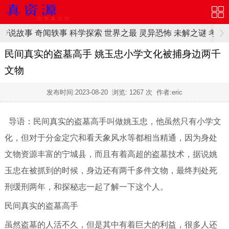
传说故事
奇闻轶事
科学探索
世界之最
灵异恐怖
未解之谜
考古
民间真实的盗墓高手 姚玉忠小学文化被捕身边两千
文物
发布时间:
2023-08-20
浏览:
1267 次 作者:eric
导语：民间真实的盗墓高手叫做姚玉忠，他虽然只有小学文
化，但对于分金定穴和看天象风水等都相当精通，因为身处
文物资源丰富的宁城县，而且有着高超的盗墓技术，据说姚
玉忠在被抓到的时候，身边还有两千多件文物，最终判处死
刑缓刑两年，和探秘志一起了解一下这个人。
民间真实的盗墓高手
虽然盗墓的人活不久，但是其中有着巨大的利益，很多人还