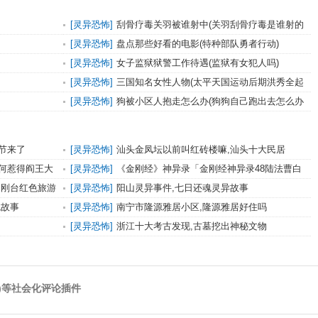
[
灵异恐怖
]
刮骨疗毒关羽被谁射中(关羽刮骨疗毒是谁射的
毒箭)
[
灵异恐怖
]
盘点那些好看的电影(特种部队勇者行动)
[
灵异恐怖
]
女子监狱狱警工作待遇(监狱有女犯人吗)
[
灵异恐怖
]
三国知名女性人物(太平天国运动后期洪秀全起
用的青年将领)
[
灵异恐怖
]
狗被小区人抱走怎么办(狗狗自己跑出去怎么办
小区都找了都没有)
节来了
[
灵异恐怖
]
汕头金凤坛以前叫红砖楼嘛,汕头十大民居
何惹得阎王大
[
灵异恐怖
]
《金刚经》神异录「金刚经神异录48陆法曹白
日见鬼」
金刚台红色旅游
[
灵异恐怖
]
阳山灵异事件,七日还魂灵异故事
鬼故事
[
灵异恐怖
]
南宁市隆源雅居小区,隆源雅居好住吗
[
灵异恐怖
]
浙江十大考古发现,古墓挖出神秘文物
)等社会化评论插件