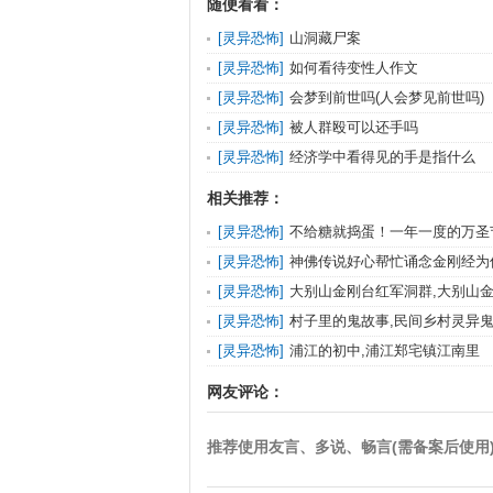
随便看看：
[
灵异恐怖
]
山洞藏尸案
[
灵异恐怖
]
如何看待变性人作文
[
灵异恐怖
]
会梦到前世吗(人会梦见前世吗)
[
灵异恐怖
]
被人群殴可以还手吗
[
灵异恐怖
]
经济学中看得见的手是指什么
相关推荐：
[
灵异恐怖
]
不给糖就捣蛋！一年一度的万圣
[
灵异恐怖
]
神佛传说好心帮忙诵念金刚经为
怒,金刚经的前世因果
[
灵异恐怖
]
大别山金刚台红军洞群,大别山
[
灵异恐怖
]
村子里的鬼故事,民间乡村灵异
[
灵异恐怖
]
浦江的初中,浦江郑宅镇江南里
网友评论：
推荐使用友言、多说、畅言(需备案后使用