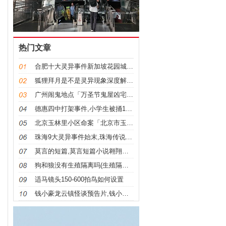
热门文章
合肥十大灵异事件新加坡花园城,合肥十大灵异景点
狐狸拜月是不是灵异现象深度解析一下,动物拜月
广州闹鬼地点「万圣节鬼屋凶宅传闻中广州这10个鬼地
德惠四中打架事件,小学生被捅10刀死亡罪犯无罪
北京玉林里小区命案「北京市玉林里居民楼诡异事件真实
珠海9大灵异事件始末,珠海传说的灵异故事
莫言的短篇,莫言短篇小说翱翔解析
狗和狼没有生殖隔离吗(生殖隔离地理隔离关系)
适马镜头150-600拍鸟如何设置
钱小豪龙云镇怪谈预告片,钱小豪谈鬼片