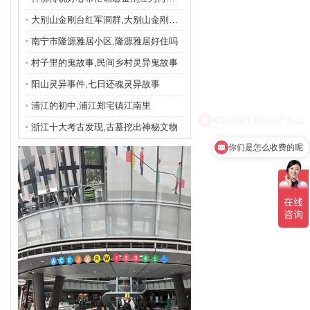
大别山金刚台红军洞群,大别山金刚台红色旅游
南宁市隆源雅居小区,隆源雅居好住吗
村子里的鬼故事,民间乡村灵异鬼故事
阳山灵异事件,七日还魂灵异故事
浦江的初中,浦江郑宅镇江南里
浙江十大考古发现,古墓挖出神秘文物
你们是怎么收费的呢