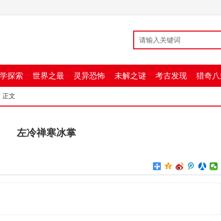
学探索
世界之最
灵异恐怖
未解之谜
考古发现
猎奇八
怖
正文
左冷禅寒冰掌