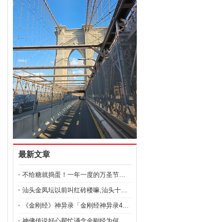
最新文章
不给糖就捣蛋！一年一度的万圣节来了
汕头金凤坛以前叫红砖楼嘛,汕头十大民居
《金刚经》神异录「金刚经神异录48陆法曹白日见鬼」
神佛传说好心帮忙诵念金刚经为何惹得阎王大怒,金刚经