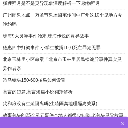
狐狸拜月是不是灵异现象深度解析一下,动物拜月
广州闹鬼地点「万圣节鬼屋凶宅传闻中广州这10个鬼地方今
晚约吗
珠海9大灵异事件始末,珠海传说的灵异故事
德惠四中打架事件,小学生被捅10刀死亡罪犯无罪
北京玉林里小区命案「北京市玉林里居民楼诡异事件真实灵
异作者亲
适马镜头150-600拍鸟如何设置
莫言的短篇,莫言短篇小说翱翔解析
狗和狼没有生殖隔离吗(生殖隔离地理隔离关系)
故事包头的25个灵异事件本地人都很少知道,老包头灵异故事
×