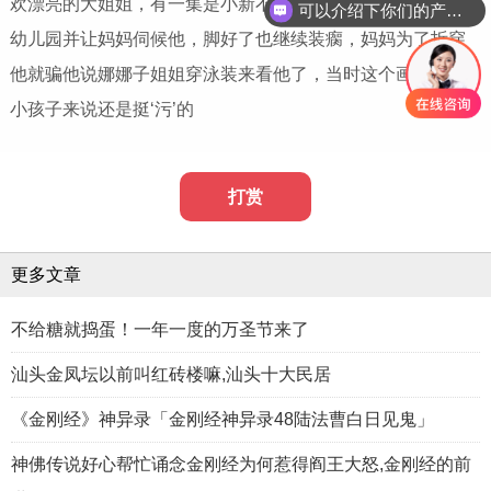
欢漂亮的大姐姐，有一集是小新不小心把脚崴了，为了不去
可以介绍下你们的产品么
幼儿园并让妈妈伺候他，脚好了也继续装瘸，妈妈为了拆穿
他就骗他说娜娜子姐姐穿泳装来看他了，当时这个画面对于
小孩子来说还是挺‘污’的
打赏
更多文章
不给糖就捣蛋！一年一度的万圣节来了
汕头金凤坛以前叫红砖楼嘛,汕头十大民居
《金刚经》神异录「金刚经神异录48陆法曹白日见鬼」
神佛传说好心帮忙诵念金刚经为何惹得阎王大怒,金刚经的前