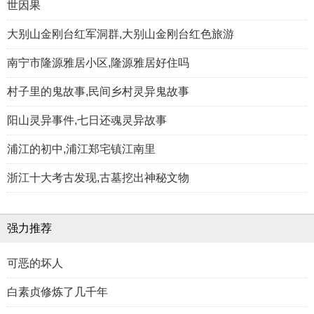
世因果
大别山金刚台红军洞群,大别山金刚台红色旅游
南宁市隆源雅居小区,隆源雅居好住吗
村子里的鬼故事,民间乡村灵异鬼故事
阳山灵异事件,七日还魂灵异故事
浦江的初中,浦江郑宅镇江南里
浙江十大考古发现,古墓挖出神秘文物
强力推荐
可恶的坏人
白素贞修炼了几千年