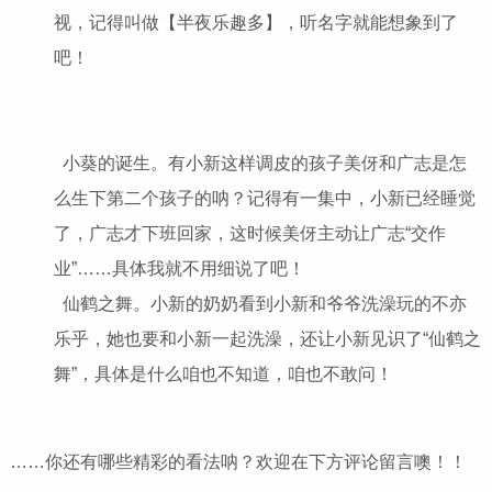
视，记得叫做【半夜乐趣多】，听名字就能想象到了
吧！
小葵的诞生。有小新这样调皮的孩子美伢和广志是怎
么生下第二个孩子的呐？记得有一集中，小新已经睡觉
了，广志才下班回家，这时候美伢主动让广志“交作
业”……具体我就不用细说了吧！
仙鹤之舞。小新的奶奶看到小新和爷爷洗澡玩的不亦
乐乎，她也要和小新一起洗澡，还让小新见识了“仙鹤之
舞”，具体是什么咱也不知道，咱也不敢问！
……你还有哪些精彩的看法呐？欢迎在下方评论留言噢！！