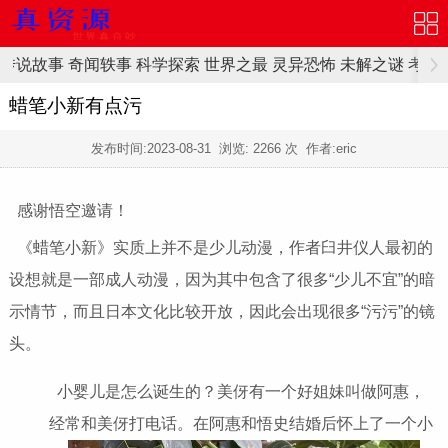
传说故事
奇闻轶事
科学探索
世界之最
灵异恐怖
未解之谜
考古
蜡笔小新有点污
发布时间:
2023-08-31
浏览:
2266 次 作者:eric
感谢悟空邀请！
《蜡笔小新》实质上并不是少儿动漫，作者臼井仪人最初的
设想就是一部成人动漫，因为其中包含了很多“少儿不宜”的暗
示情节，而且日本文化比较开放，因此会出现很多“污污”的镜
头。
小婴儿是怎么诞生的？美伢有一个好姐妹叫做阿惠，
经常和美伢打电话。在阿惠和悟史结婚后怀上了一个小