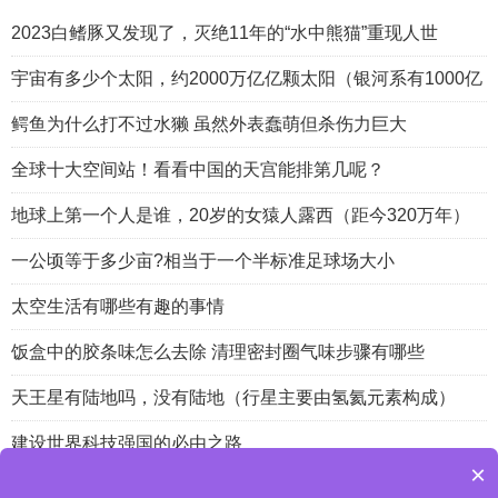
2023白鳍豚又发现了，灭绝11年的“水中熊猫”重现人世
宇宙有多少个太阳，约2000万亿亿颗太阳（银河系有1000亿
鳄鱼为什么打不过水獭 虽然外表蠢萌但杀伤力巨大
全球十大空间站！看看中国的天宫能排第几呢？
地球上第一个人是谁，20岁的女猿人露西（距今320万年）
一公顷等于多少亩?相当于一个半标准足球场大小
太空生活有哪些有趣的事情
饭盒中的胶条味怎么去除 清理密封圈气味步骤有哪些
天王星有陆地吗，没有陆地（行星主要由氢氦元素构成）
建设世界科技强国的必由之路
×