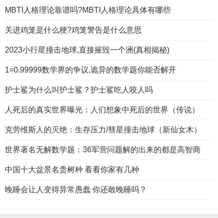
MBTI人格理论靠谱吗?MBTI人格理论具体有哪些
关进鸡笼是什么梗?鸡笼警告是什么意思
2023小行星撞击地球,直接摧毁一个洲(真相揭秘)
1=0.99999数学界的争议,诡异的数学题你能否解开
护士鲨为什么叫护士鲨？护士鲨吃人咬人吗
人死后的真实世界曝光：人们想象中死后的世界（传说）
克劳维斯人的灭绝：生存压力/彗星撞击地球（新仙女木）
世界著名无解数学题：36军营问题解的出来的都是高智商
中国十大盆景名贵树种 看看你家有几种
晚睡会让人变得异常愚蠢 你还敢晚睡吗？