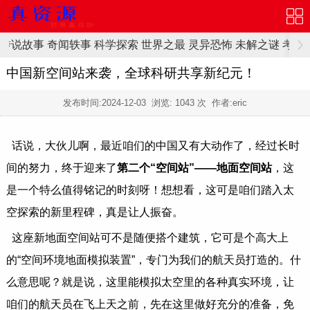
传说故事
奇闻轶事
科学探索
世界之最
灵异恐怖
未解之谜
考古
中国新空间站来袭，全球科研共享新纪元！
发布时间:
2024-12-03
浏览:
1043 次 作者:eric
话说，大伙儿啊，最近咱们的中国又有大动作了，经过长时
间的努力，终于迎来了
第二个“空间站”——地面空间站
，这
是一个特么值得铭记的时刻呀！想想看，这可是咱们踏入太
空探索的新里程碑，真是让人振奋。
这座新地面空间站可不是随便搭个建筑，它可是个高大上
的“空间环境地面模拟装置”，专门为我们的航天员打造的。什
么意思呢？就是说，这里能模拟太空里的各种真实环境，让
咱们的航天员在飞上天之前，先在这里做好充分的准备，免