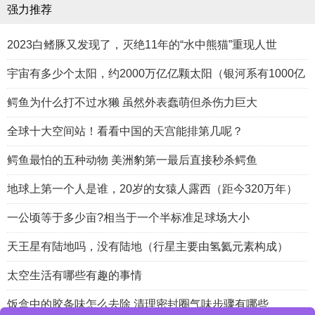
强力推荐
2023白鳍豚又发现了，灭绝11年的“水中熊猫”重现人世
宇宙有多少个太阳，约2000万亿亿颗太阳（银河系有1000亿
鳄鱼为什么打不过水獭 虽然外表蠢萌但杀伤力巨大
全球十大空间站！看看中国的天宫能排第几呢？
鳄鱼最怕的五种动物 美洲豹第一最后直接秒杀鳄鱼
地球上第一个人是谁，20岁的女猿人露西（距今320万年）
一公顷等于多少亩?相当于一个半标准足球场大小
天王星有陆地吗，没有陆地（行星主要由氢氦元素构成）
太空生活有哪些有趣的事情
饭盒中的胶条味怎么去除 清理密封圈气味步骤有哪些