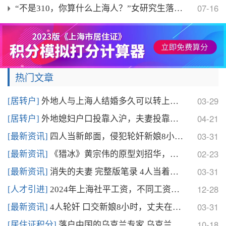
07-16
“不是310，你算什么上海人？”女研究生落户上海被
热门文章
03-29
[居转户]
外地人与上海人结婚多久可以转上海户口？2024上海
04-21
[居转户]
外地媳妇户口投靠入沪，夫妻投靠落户政策讲解
03-31
[最新资讯]
四人当新郎面，侵犯轮奸新娘8小时，事后残忍将二人杀
02-23
[最新资讯]
《猎冰》黄宗伟的原型刘招华，制造数十吨冰毒，一年产
03-31
[最新资讯]
消失的夫妻 完整版笔录 4人当着丈夫口交 轮奸新娘
12-28
[人才引进]
2024年上海社平工资，不同工资如何选择落户上海方
03-31
[最新资讯]
4人轮奸 口交新娘8小时，丈夫在门口目睹全程，细节
10-18
[居住证积分]
落户中国的乌克兰专家 乌克兰专家在中国定居