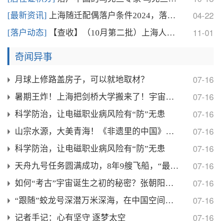
04-22
[最新资讯]
上海随迁配偶落户条件2024，落户放宽后，仅需要这
11-01
[落户动态]
【查收】（10月第二批）上海人才引进落户公示名单查
奇闻异事
07-16
月球上修路盖房子，可以就地取材？
07-16
暑期王炸！上海把剑桥大学搬来了！宇宙星盘、魔法科学
07-16
科学防治，让电磁职业病风险有“防”无患
07-16
山宗水源，大美青海！《非遗里的中国》青海篇来啦
07-16
科学防治，让电磁职业病风险有“防”无患
07-16
天舟九号任务圆满成功，8年9艘飞船，“最强太空快递
07-16
如何“考古”宇宙诞生之初的秘密？张朝阳将对话物理学
07-16
“跟随”蛟龙号深潜万米深海，在中国空间站观察宇宙…
07-16
记者手记：心有坚守 逐梦太空